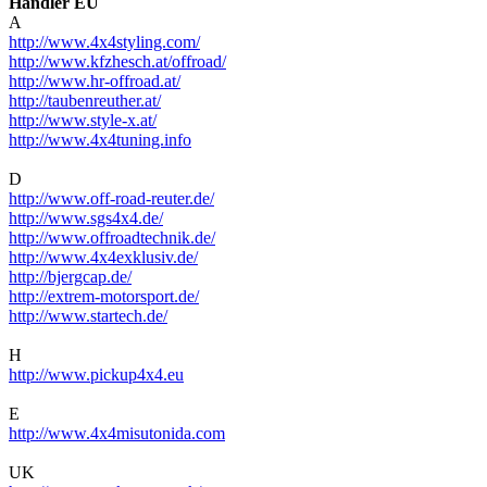
Händler EU
A
http://www.4x4styling.com/
http://www.kfzhesch.at/offroad/
http://www.hr-offroad.at/
http://taubenreuther.at/
http://www.style-x.at/
http://www.4x4tuning.info
D
http://www.off-road-reuter.de/
http://www.sgs4x4.de/
http://www.offroadtechnik.de/
http://www.4x4exklusiv.de/
http://bjergcap.de/
http://extrem-motorsport.de/
http://www.startech.de/
H
http://www.pickup4x4.eu
E
http://www.4x4misutonida.com
UK