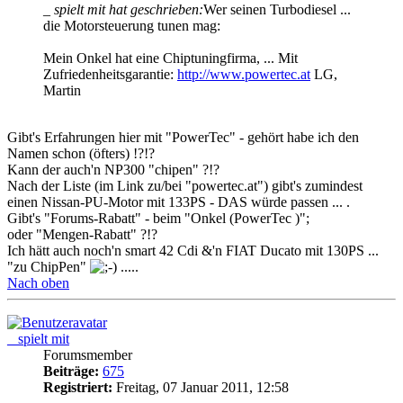
_ spielt mit hat geschrieben:
Wer seinen Turbodiesel ...
die Motorsteuerung tunen mag:
Mein Onkel hat eine Chiptuningfirma, ... Mit
Zufriedenheitsgarantie:
http://www.powertec.at
LG,
Martin
Gibt's Erfahrungen hier mit "PowerTec" - gehört habe ich den
Namen schon (öfters) !?!?
Kann der auch'n NP300 "chipen" ?!?
Nach der Liste (im Link zu/bei "powertec.at") gibt's zumindest
einen Nissan-PU-Motor mit 133PS - DAS würde passen ... .
Gibt's "Forums-Rabatt" - beim "Onkel (PowerTec )";
oder "Mengen-Rabatt" ?!?
Ich hätt auch noch'n smart 42 Cdi &'n FIAT Ducato mit 130PS ...
"zu ChipPen"
.....
Nach oben
_ spielt mit
Forumsmember
Beiträge:
675
Registriert:
Freitag, 07 Januar 2011, 12:58