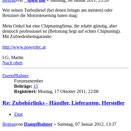
Beitrag
von
_ spielt mit
»
Samstag, 08 Januar 2011, 23:26
Wer seinen Turbodiesel (bei denen bringts am meisten) oder
Benziner die Motorsteuerung tunen mag:
Mein Onkel hat eine Chiptuningfirma, die relativ günstig, aber
dennoch professionel ist (Betonung liegt auf echtes Chiptuning).
Mit Zufriedenheitsgarantie:
http://www.powertec.at
LG, Martin
Nach oben
DampfBahner
Forumsmember
Beiträge:
15
Registriert:
Montag, 17 Oktober 2011, 22:08
Re: Zubehörlinks - Händler, Lieferanten, Hersteller
Zitat
Beitrag
von
DampfBahner
»
Samstag, 07 Januar 2012, 13:37