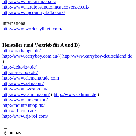
http://www.truckman.co.uk/
http://www.hardtopsandtonneaucovers.co.uk/
http://www.upcountry4x4.co.uk/
International
http://www.worldstylingtt.com/
Hersteller (und Vertrieb für A und D)
http://roadranger.de/
http://www.carryboy.com.au/
(
http://www.carryboy-deutschland.de
)
http://delta4x4.de/
http://brossbox.de/
http://www.elementtrade.com
http://www.asfir.com/
http://www.p-szabo.hu/
http://www.calmini.com/
(
http://www.calmini.de
)
http://www.tjm.com.au/
http://mountaintop.dk/
http://arb.com.au/
http://www.sjs4x4.com/
....
lg thomas