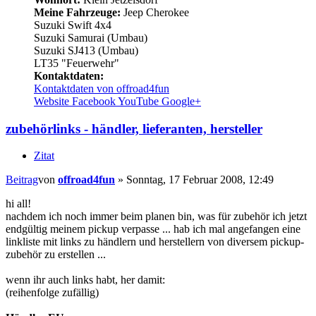
Meine Fahrzeuge:
Jeep Cherokee
Suzuki Swift 4x4
Suzuki Samurai (Umbau)
Suzuki SJ413 (Umbau)
LT35 "Feuerwehr"
Kontaktdaten:
Kontaktdaten von offroad4fun
Website
Facebook
YouTube
Google+
zubehörlinks - händler, lieferanten, hersteller
Zitat
Beitrag
von
offroad4fun
»
Sonntag, 17 Februar 2008, 12:49
hi all!
nachdem ich noch immer beim planen bin, was für zubehör ich jetzt
endgültig meinem pickup verpasse ... hab ich mal angefangen eine
linkliste mit links zu händlern und herstellern von diversem pickup-
zubehör zu erstellen ...
wenn ihr auch links habt, her damit:
(reihenfolge zufällig)