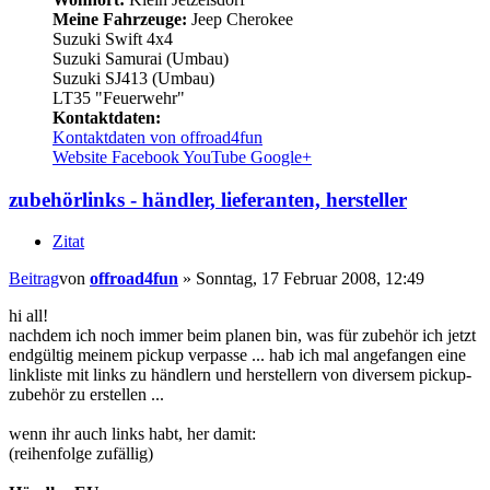
Meine Fahrzeuge:
Jeep Cherokee
Suzuki Swift 4x4
Suzuki Samurai (Umbau)
Suzuki SJ413 (Umbau)
LT35 "Feuerwehr"
Kontaktdaten:
Kontaktdaten von offroad4fun
Website
Facebook
YouTube
Google+
zubehörlinks - händler, lieferanten, hersteller
Zitat
Beitrag
von
offroad4fun
»
Sonntag, 17 Februar 2008, 12:49
hi all!
nachdem ich noch immer beim planen bin, was für zubehör ich jetzt
endgültig meinem pickup verpasse ... hab ich mal angefangen eine
linkliste mit links zu händlern und herstellern von diversem pickup-
zubehör zu erstellen ...
wenn ihr auch links habt, her damit:
(reihenfolge zufällig)