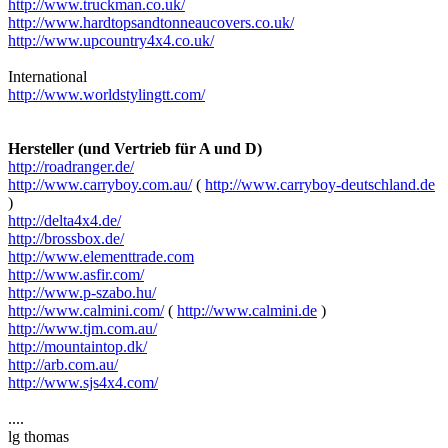
http://www.truckman.co.uk/
http://www.hardtopsandtonneaucovers.co.uk/
http://www.upcountry4x4.co.uk/
International
http://www.worldstylingtt.com/
Hersteller (und Vertrieb für A und D)
http://roadranger.de/
http://www.carryboy.com.au/
(
http://www.carryboy-deutschland.de
)
http://delta4x4.de/
http://brossbox.de/
http://www.elementtrade.com
http://www.asfir.com/
http://www.p-szabo.hu/
http://www.calmini.com/
(
http://www.calmini.de
)
http://www.tjm.com.au/
http://mountaintop.dk/
http://arb.com.au/
http://www.sjs4x4.com/
....
lg thomas