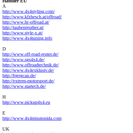
Händler EU
A
http://www.4x4styling.com/
http://www.kfzhesch.at/offroad/
http://www.hr-offroad.at/
http://taubenreuther.at/
http://www.style-x.at/
http://www.4x4tuning.info
D
http://www.off-road-reuter.de/
http://www.sgs4x4.de/
http://www.offroadtechnik.de/
http://www.4x4exklusiv.de/
http://bjergcap.de/
http://extrem-motorsport.de/
http://www.startech.de/
H
http://www.pickup4x4.eu
E
http://www.4x4misutonida.com
UK