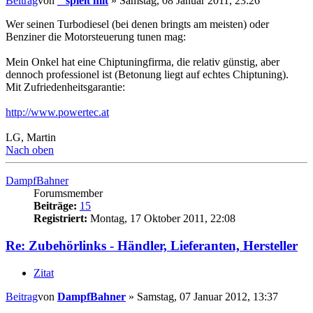
Beitrag
von
_ spielt mit
»
Samstag, 08 Januar 2011, 23:26
Wer seinen Turbodiesel (bei denen bringts am meisten) oder
Benziner die Motorsteuerung tunen mag:
Mein Onkel hat eine Chiptuningfirma, die relativ günstig, aber
dennoch professionel ist (Betonung liegt auf echtes Chiptuning).
Mit Zufriedenheitsgarantie:
http://www.powertec.at
LG, Martin
Nach oben
DampfBahner
Forumsmember
Beiträge:
15
Registriert:
Montag, 17 Oktober 2011, 22:08
Re: Zubehörlinks - Händler, Lieferanten, Hersteller
Zitat
Beitrag
von
DampfBahner
»
Samstag, 07 Januar 2012, 13:37