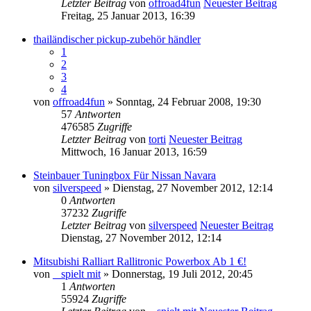
Letzter Beitrag
von
offroad4fun
Neuester Beitrag
Freitag, 25 Januar 2013, 16:39
thailändischer pickup-zubehör händler
1
2
3
4
von
offroad4fun
» Sonntag, 24 Februar 2008, 19:30
57
Antworten
476585
Zugriffe
Letzter Beitrag
von
torti
Neuester Beitrag
Mittwoch, 16 Januar 2013, 16:59
Steinbauer Tuningbox Für Nissan Navara
von
silverspeed
» Dienstag, 27 November 2012, 12:14
0
Antworten
37232
Zugriffe
Letzter Beitrag
von
silverspeed
Neuester Beitrag
Dienstag, 27 November 2012, 12:14
Mitsubishi Ralliart Rallitronic Powerbox Ab 1 €!
von
_ spielt mit
» Donnerstag, 19 Juli 2012, 20:45
1
Antworten
55924
Zugriffe