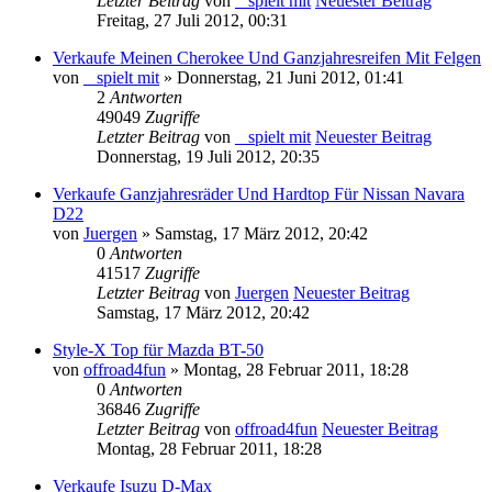
Letzter Beitrag
von
_ spielt mit
Neuester Beitrag
Freitag, 27 Juli 2012, 00:31
Verkaufe Meinen Cherokee Und Ganzjahresreifen Mit Felgen
von
_ spielt mit
» Donnerstag, 21 Juni 2012, 01:41
2
Antworten
49049
Zugriffe
Letzter Beitrag
von
_ spielt mit
Neuester Beitrag
Donnerstag, 19 Juli 2012, 20:35
Verkaufe Ganzjahresräder Und Hardtop Für Nissan Navara
D22
von
Juergen
» Samstag, 17 März 2012, 20:42
0
Antworten
41517
Zugriffe
Letzter Beitrag
von
Juergen
Neuester Beitrag
Samstag, 17 März 2012, 20:42
Style-X Top für Mazda BT-50
von
offroad4fun
» Montag, 28 Februar 2011, 18:28
0
Antworten
36846
Zugriffe
Letzter Beitrag
von
offroad4fun
Neuester Beitrag
Montag, 28 Februar 2011, 18:28
Verkaufe Isuzu D-Max