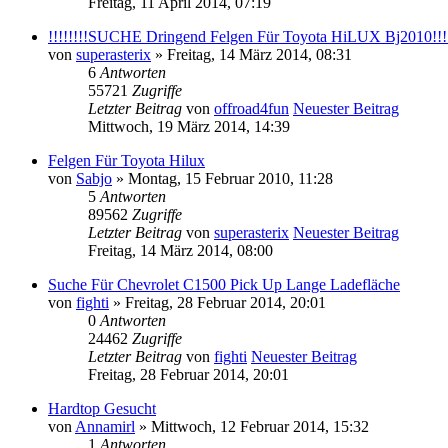
Freitag, 11 April 2014, 07:19
!!!!!!!!SUCHE Dringend Felgen Für Toyota HiLUX Bj2010!!!!
von
superasterix
» Freitag, 14 März 2014, 08:31
6
Antworten
55721
Zugriffe
Letzter Beitrag
von
offroad4fun
Neuester Beitrag
Mittwoch, 19 März 2014, 14:39
Felgen Für Toyota Hilux
von
Sabjo
» Montag, 15 Februar 2010, 11:28
5
Antworten
89562
Zugriffe
Letzter Beitrag
von
superasterix
Neuester Beitrag
Freitag, 14 März 2014, 08:00
Suche Für Chevrolet C1500 Pick Up Lange Ladefläche
von
fighti
» Freitag, 28 Februar 2014, 20:01
0
Antworten
24462
Zugriffe
Letzter Beitrag
von
fighti
Neuester Beitrag
Freitag, 28 Februar 2014, 20:01
Hardtop Gesucht
von
Annamirl
» Mittwoch, 12 Februar 2014, 15:32
1
Antworten