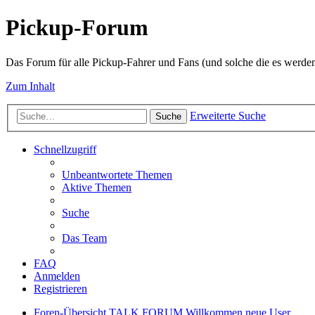
Pickup-Forum
Das Forum für alle Pickup-Fahrer und Fans (und solche die es werden
Zum Inhalt
Erweiterte Suche
Suche
Schnellzugriff
Unbeantwortete Themen
Aktive Themen
Suche
Das Team
FAQ
Anmelden
Registrieren
Foren-Übersicht
TALK FORUM
Willkommen neue User