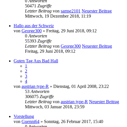
0
Antworten
50471
Zugriffe
Letzter Beitrag
von
samse2101
Neuester Beitrag
Mittwoch, 19 Dezember 2018, 11:19
Hallo aus der Schweiz
von
George300
» Freitag, 29 Juni 2018, 09:12
0
Antworten
55393
Zugriffe
Letzter Beitrag
von
George300
Neuester Beitrag
Freitag, 29 Juni 2018, 09:12
Guten Tag Aus Bad Hall
1
2
3
4
von
austrian type-R
» Dienstag, 01 April 2008, 23:22
53
Antworten
306075
Zugriffe
Letzter Beitrag
von
austrian type-R
Neuester Beitrag
Mittwoch, 03 Januar 2018, 23:59
Vorstellung
von
Guenni64
» Sonntag, 26 Februar 2017, 15:40
0
Antworten