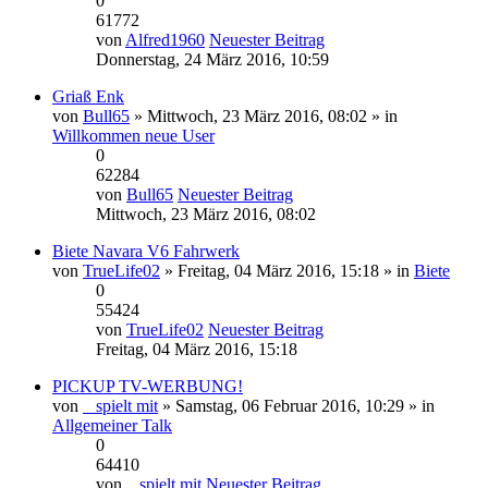
0
61772
von
Alfred1960
Neuester Beitrag
Donnerstag, 24 März 2016, 10:59
Griaß Enk
von
Bull65
» Mittwoch, 23 März 2016, 08:02 » in
Willkommen neue User
0
62284
von
Bull65
Neuester Beitrag
Mittwoch, 23 März 2016, 08:02
Biete Navara V6 Fahrwerk
von
TrueLife02
» Freitag, 04 März 2016, 15:18 » in
Biete
0
55424
von
TrueLife02
Neuester Beitrag
Freitag, 04 März 2016, 15:18
PICKUP TV-WERBUNG!
von
_ spielt mit
» Samstag, 06 Februar 2016, 10:29 » in
Allgemeiner Talk
0
64410
von
_ spielt mit
Neuester Beitrag