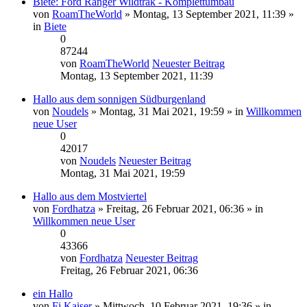
Biete: Ford Ranger Wildtrak - Komplettumbau
von
RoamTheWorld
» Montag, 13 September 2021, 11:39 »
in
Biete
0
87244
von
RoamTheWorld
Neuester Beitrag
Montag, 13 September 2021, 11:39
Hallo aus dem sonnigen Südburgenland
von
Noudels
» Montag, 31 Mai 2021, 19:59 » in
Willkommen
neue User
0
42017
von
Noudels
Neuester Beitrag
Montag, 31 Mai 2021, 19:59
Hallo aus dem Mostviertel
von
Fordhatza
» Freitag, 26 Februar 2021, 06:36 » in
Willkommen neue User
0
43366
von
Fordhatza
Neuester Beitrag
Freitag, 26 Februar 2021, 06:36
ein Hallo
von
Fj Kaiser
» Mittwoch, 10 Februar 2021, 19:36 » in