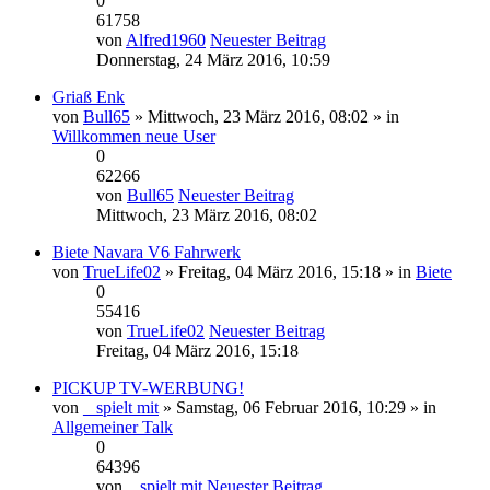
0
61758
von
Alfred1960
Neuester Beitrag
Donnerstag, 24 März 2016, 10:59
Griaß Enk
von
Bull65
» Mittwoch, 23 März 2016, 08:02 » in
Willkommen neue User
0
62266
von
Bull65
Neuester Beitrag
Mittwoch, 23 März 2016, 08:02
Biete Navara V6 Fahrwerk
von
TrueLife02
» Freitag, 04 März 2016, 15:18 » in
Biete
0
55416
von
TrueLife02
Neuester Beitrag
Freitag, 04 März 2016, 15:18
PICKUP TV-WERBUNG!
von
_ spielt mit
» Samstag, 06 Februar 2016, 10:29 » in
Allgemeiner Talk
0
64396
von
_ spielt mit
Neuester Beitrag