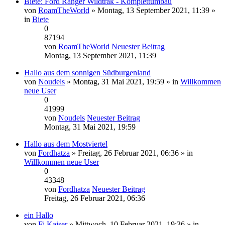
Biete: Ford Ranger Wildtrak - Komplettumbau
von
RoamTheWorld
» Montag, 13 September 2021, 11:39 »
in
Biete
0
87194
von
RoamTheWorld
Neuester Beitrag
Montag, 13 September 2021, 11:39
Hallo aus dem sonnigen Südburgenland
von
Noudels
» Montag, 31 Mai 2021, 19:59 » in
Willkommen
neue User
0
41999
von
Noudels
Neuester Beitrag
Montag, 31 Mai 2021, 19:59
Hallo aus dem Mostviertel
von
Fordhatza
» Freitag, 26 Februar 2021, 06:36 » in
Willkommen neue User
0
43348
von
Fordhatza
Neuester Beitrag
Freitag, 26 Februar 2021, 06:36
ein Hallo
von
Fj Kaiser
» Mittwoch, 10 Februar 2021, 19:36 » in