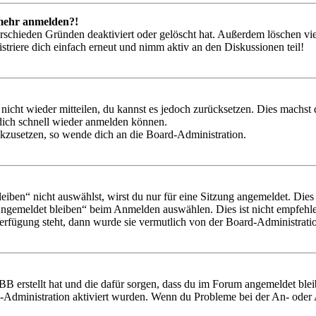
t mehr anmelden?!
rschieden Gründen deaktiviert oder gelöscht hat. Außerdem löschen vie
triere dich einfach erneut und nimm aktiv an den Diskussionen teil!
 nicht wieder mitteilen, du kannst es jedoch zurücksetzen. Dies machs
 dich schnell wieder anmelden können.
ückzusetzen, so wende dich an die Board-Administration.
en“ nicht auswählst, wirst du nur für eine Sitzung angemeldet. Dies
Angemeldet bleiben“ beim Anmelden auswählen. Dies ist nicht empfehle
Verfügung steht, dann wurde sie vermutlich von der Board-Administratio
BB erstellt hat und die dafür sorgen, dass du im Forum angemeldet bl
rd-Administration aktiviert wurden. Wenn du Probleme bei der An- ode