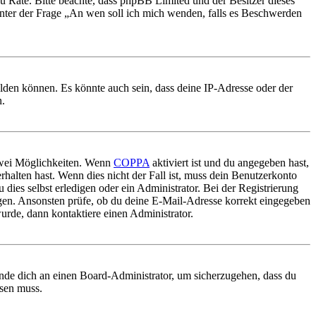
nd zu Rate. Bitte beachte, dass phpBB Limited und der Besitzer dieses
 unter der Frage „An wen soll ich mich wenden, falls es Beschwerden
elden können. Es könnte auch sein, dass deine IP-Adresse oder der
n.
 zwei Möglichkeiten. Wenn
COPPA
aktiviert ist und du angegeben hast,
rhalten hast. Wenn dies nicht der Fall ist, muss dein Benutzerkonto
 dies selbst erledigen oder ein Administrator. Bei der Registrierung
ungen. Ansonsten prüfe, ob du deine E-Mail-Adresse korrekt eingegeben
urde, dann kontaktiere einen Administrator.
ende dich an einen Board-Administrator, um sicherzugehen, dass du
ösen muss.