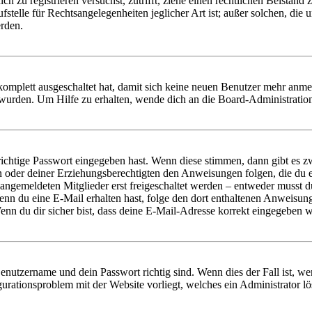
dich zu registrieren versuchst, zutrifft, ziehe einen rechtlichen Beista
stelle für Rechtsangelegenheiten jeglicher Art ist; außer solchen, die
erden.
 komplett ausgeschaltet hat, damit sich keine neuen Benutzer mehr anm
 wurden. Um Hilfe zu erhalten, wende dich an die Board-Administratio
richtige Passwort eingegeben hast. Wenn diese stimmen, dann gibt es
ern oder deiner Erziehungsberechtigten den Anweisungen folgen, die du e
 angemeldeten Mitglieder erst freigeschaltet werden – entweder musst du
. Wenn du eine E-Mail erhalten hast, folge den dort enthaltenen Anweis
nn du dir sicher bist, dass deine E-Mail-Adresse korrekt eingegeben w
Benutzername und dein Passwort richtig sind. Wenn dies der Fall ist, w
igurationsproblem mit der Website vorliegt, welches ein Administrator l