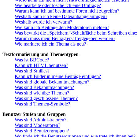
Wie bearbeite oder lösche ich eine Umfrage?
Warum kann ich auf bestimmte Foren nicht zugreifen?
Weshalb kann ich keine Dateianhänge anfügen?
Weshalb wurde ich verwarnt?
Wie kann ich Beiträge den Moderatoren melden?
Was bewirkt die „Speichern“-Schaltfläche beim Schreiben eine
Warum muss mein Beitrag erst freigegeben werden?
Wie markiere ich ein Thema als neu?
Textformatierung und Thementypen
Was ist BBCode?
Kann ich HTML benutzen?
Was sind Smilies?
Kann ich Bilder in meine Beiträge einfügen?
Was sind globale Bekanntmachungen?
Was sind Bekanntmachungen?
Was sind wichtige Themen?
Was sind geschlossene Themen?
Was sind Themen-Symbole?
Benutzer-Stufen und Gruppen
Was sind Administratoren?
Was sind Moderatoren?
Was sind Benutzergruppen?
Wo finde ich die Benutzergruppen und wie trete ich ihnen bei?