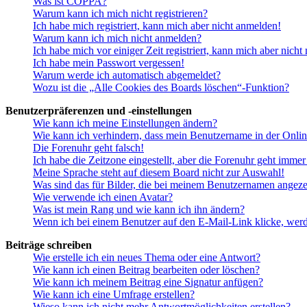
Was ist COPPA?
Warum kann ich mich nicht registrieren?
Ich habe mich registriert, kann mich aber nicht anmelden!
Warum kann ich mich nicht anmelden?
Ich habe mich vor einiger Zeit registriert, kann mich aber nich
Ich habe mein Passwort vergessen!
Warum werde ich automatisch abgemeldet?
Wozu ist die „Alle Cookies des Boards löschen“-Funktion?
Benutzerpräferenzen und -einstellungen
Wie kann ich meine Einstellungen ändern?
Wie kann ich verhindern, dass mein Benutzername in der Onlin
Die Forenuhr geht falsch!
Ich habe die Zeitzone eingestellt, aber die Forenuhr geht immer
Meine Sprache steht auf diesem Board nicht zur Auswahl!
Was sind das für Bilder, die bei meinem Benutzernamen angez
Wie verwende ich einen Avatar?
Was ist mein Rang und wie kann ich ihn ändern?
Wenn ich bei einem Benutzer auf den E-Mail-Link klicke, werd
Beiträge schreiben
Wie erstelle ich ein neues Thema oder eine Antwort?
Wie kann ich einen Beitrag bearbeiten oder löschen?
Wie kann ich meinem Beitrag eine Signatur anfügen?
Wie kann ich eine Umfrage erstellen?
Wieso kann ich nicht mehr Antwortmöglichkeiten erstellen?